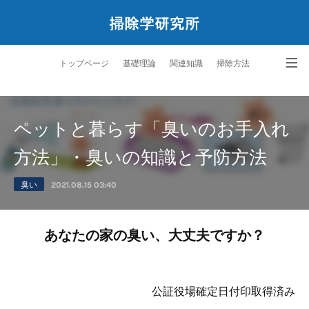
トップページ
基礎理論
関連知識
掃除方法
ペットと暮らす掃除学
サービス
研究所案内
問合せ
ペットと暮らす「臭いのお手入れ
方法」・臭いの知識と予防方法
臭い
2021.08.15 03:40
あなたの家の臭い、大丈夫ですか？
公証役場確定日付印取得済み