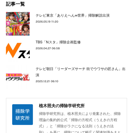
記事一覧
テレビ東京「ありえへん∞世界」掃除解説出演
2026.05.19 11:20
TBS「Nスタ」掃除企画監修
2026.04.27 06:58
テレビ朝日「リーダーズサーチ 街でウワサの匠さん」出
演
2025.12.21 06:10
植木照夫の掃除学研究所
掃除学研究所は、植木照夫により発案された、掃除
理論の集約的公式「掃除の方程式（うえきの方程
式）」と「掃除がラクになる法則（うえきの法
則）」を基に、掃除について幅広く関連知識をまと