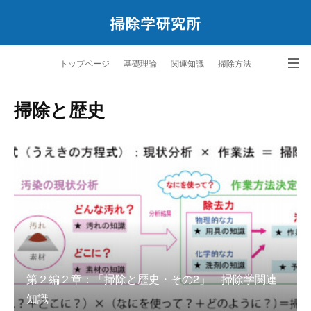
トップページ
基礎理論
関連知識
掃除方法
ペットと暮らす掃除学
サービス
研究所案内
問合せ
掃除と歴史
第２編２章：「掃除と歴史・その2」 掃除学関連
知識