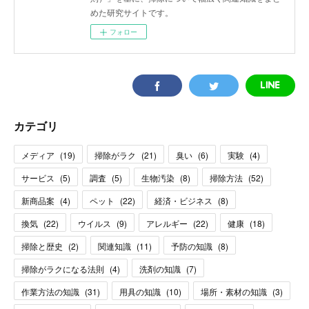
めた研究サイトです。
フォロー
カテゴリ
メディア
(
19
)
掃除がラク
(
21
)
臭い
(
6
)
実験
(
4
)
サービス
(
5
)
調査
(
5
)
生物汚染
(
8
)
掃除方法
(
52
)
新商品案
(
4
)
ペット
(
22
)
経済・ビジネス
(
8
)
換気
(
22
)
ウイルス
(
9
)
アレルギー
(
22
)
健康
(
18
)
掃除と歴史
(
2
)
関連知識
(
11
)
予防の知識
(
8
)
掃除がラクになる法則
(
4
)
洗剤の知識
(
7
)
作業方法の知識
(
31
)
用具の知識
(
10
)
場所・素材の知識
(
3
)