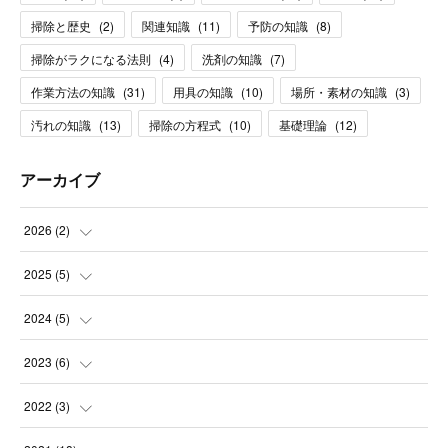
掃除と歴史
(
2
)
関連知識
(
11
)
予防の知識
(
8
)
掃除がラクになる法則
(
4
)
洗剤の知識
(
7
)
作業方法の知識
(
31
)
用具の知識
(
10
)
場所・素材の知識
(
3
)
汚れの知識
(
13
)
掃除の方程式
(
10
)
基礎理論
(
12
)
アーカイブ
2026
(
2
)
(
1
)
2025
(
5
)
(
1
)
(
2
)
2024
(
5
)
(
1
)
(
1
)
2023
(
6
)
(
1
)
(
2
)
(
2
)
2022
(
3
)
(
1
)
(
1
)
(
3
)