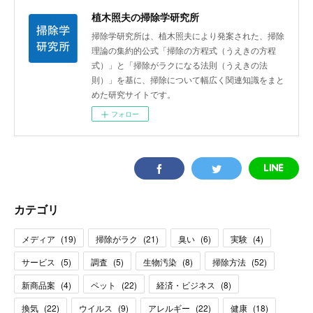
植木照夫の掃除学研究所
掃除学研究所は、植木照夫により発案された、掃除
理論の集約的公式「掃除の方程式（うえきの方程
式）」と「掃除がラクになる法則（うえきの法
則）」を基に、掃除について幅広く関連知識をまと
めた研究サイトです。
フォロー
カテゴリ
メディア
(
19
)
掃除がラク
(
21
)
臭い
(
6
)
実験
(
4
)
サービス
(
5
)
調査
(
5
)
生物汚染
(
8
)
掃除方法
(
52
)
新商品案
(
4
)
ペット
(
22
)
経済・ビジネス
(
8
)
換気
(
22
)
ウイルス
(
9
)
アレルギー
(
22
)
健康
(
18
)