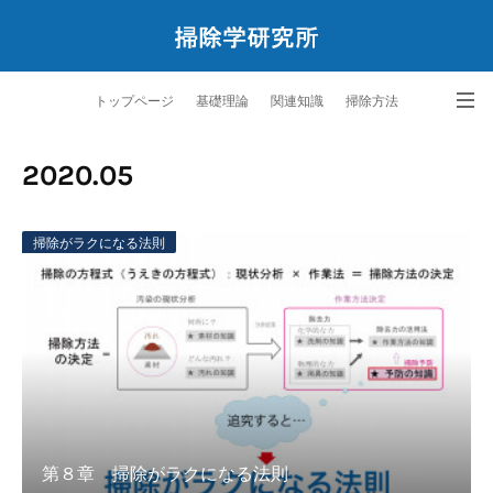
トップページ
基礎理論
関連知識
掃除方法
ペットと暮らす掃除学
サービス
研究所案内
問合せ
2020
.
05
掃除がラクになる法則
第８章 掃除がラクになる法則