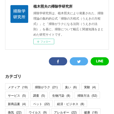
植木照夫の掃除学研究所
掃除学研究所は、植木照夫により発案された、掃除
理論の集約的公式「掃除の方程式（うえきの方程
式）」と「掃除がラクになる法則（うえきの法
則）」を基に、掃除について幅広く関連知識をまと
めた研究サイトです。
フォロー
カテゴリ
メディア
(
19
)
掃除がラク
(
21
)
臭い
(
6
)
実験
(
4
)
サービス
(
5
)
調査
(
5
)
生物汚染
(
8
)
掃除方法
(
52
)
新商品案
(
4
)
ペット
(
22
)
経済・ビジネス
(
8
)
換気
(
22
)
ウイルス
(
9
)
アレルギー
(
22
)
健康
(
18
)