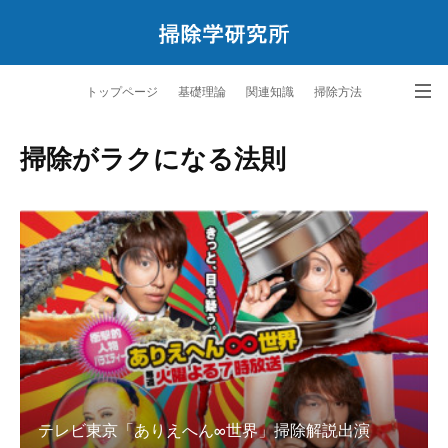
トップページ
基礎理論
関連知識
掃除方法
ペットと暮らす掃除学
サービス
研究所案内
問合せ
掃除がラクになる法則
テレビ東京「ありえへん∞世界」掃除解説出演