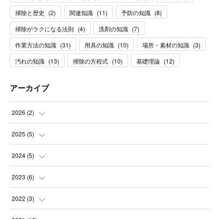
掃除と歴史
(
2
)
関連知識
(
11
)
予防の知識
(
8
)
掃除がラクになる法則
(
4
)
洗剤の知識
(
7
)
作業方法の知識
(
31
)
用具の知識
(
10
)
場所・素材の知識
(
3
)
汚れの知識
(
13
)
掃除の方程式
(
10
)
基礎理論
(
12
)
アーカイブ
2026
(
2
)
(
1
)
2025
(
5
)
(
1
)
(
2
)
2024
(
5
)
(
1
)
(
1
)
2023
(
6
)
(
1
)
(
2
)
(
2
)
2022
(
3
)
(
1
)
(
1
)
(
3
)