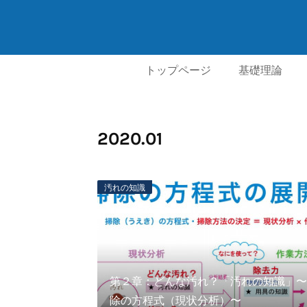
トップページ
基礎理論
2020
.
01
汚れの知識
第２章：どんな汚れ？「汚れの知識」〜
除の方程式（現状分析）〜