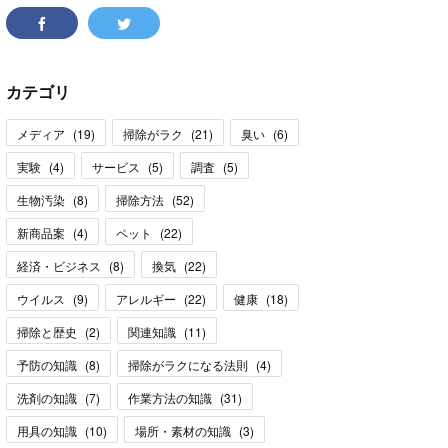
カテゴリ
メディア
(
19
)
掃除がラク
(
21
)
臭い
(
6
)
実験
(
4
)
サービス
(
5
)
調査
(
5
)
生物汚染
(
8
)
掃除方法
(
52
)
新商品案
(
4
)
ペット
(
22
)
経済・ビジネス
(
8
)
換気
(
22
)
ウイルス
(
9
)
アレルギー
(
22
)
健康
(
18
)
掃除と歴史
(
2
)
関連知識
(
11
)
予防の知識
(
8
)
掃除がラクになる法則
(
4
)
洗剤の知識
(
7
)
作業方法の知識
(
31
)
用具の知識
(
10
)
場所・素材の知識
(
3
)