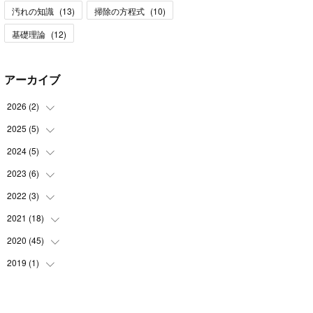
汚れの知識
(
13
)
掃除の方程式
(
10
)
基礎理論
(
12
)
アーカイブ
2026
(
2
)
2025
(
5
)
(
1
)
(
1
)
2024
(
5
)
(
2
)
(
1
)
2023
(
6
)
(
1
)
(
1
)
(
2
)
2022
(
3
)
(
2
)
(
1
)
(
1
)
(
3
)
2021
(
18
(
1
)
)
(
1
)
(
1
)
(
1
)
2020
(
45
(
11
)
)
(
1
)
(
1
)
2019
(
1
)
(
25
)
(
3
)
(
1
)
(
1
)
(
2
)
(
11
)