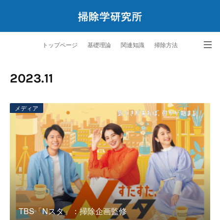
トップページ
基礎理論
関連知識
掃除方法
ペットと暮らす掃除学
サービス
研究所案内
問合せ
2023
.
11
メディア
TBS「Nスタ」：掃除企画監修