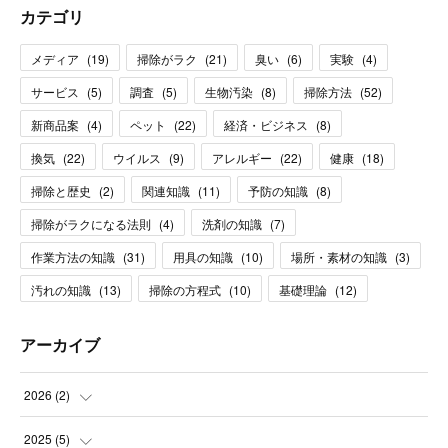
カテゴリ
メディア
(
19
)
掃除がラク
(
21
)
臭い
(
6
)
実験
(
4
)
サービス
(
5
)
調査
(
5
)
生物汚染
(
8
)
掃除方法
(
52
)
新商品案
(
4
)
ペット
(
22
)
経済・ビジネス
(
8
)
換気
(
22
)
ウイルス
(
9
)
アレルギー
(
22
)
健康
(
18
)
掃除と歴史
(
2
)
関連知識
(
11
)
予防の知識
(
8
)
掃除がラクになる法則
(
4
)
洗剤の知識
(
7
)
作業方法の知識
(
31
)
用具の知識
(
10
)
場所・素材の知識
(
3
)
汚れの知識
(
13
)
掃除の方程式
(
10
)
基礎理論
(
12
)
アーカイブ
2026
(
2
)
(
1
)
2025
(
5
)