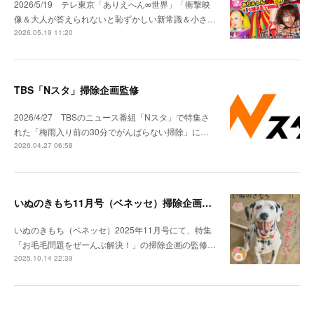
2026/5/19 テレ東京「ありえへん∞世界」「衝撃映
像＆大人が答えられないと恥ずかしい新常識＆小さ…
2026.05.19 11:20
TBS「Nスタ」掃除企画監修
2026/4/27 TBSのニュース番組「Nスタ」で特集さ
れた「梅雨入り前の30分でがんばらない掃除」に…
2026.04.27 06:58
いぬのきもち11月号（ベネッセ）掃除企画監修
いぬのきもち（ベネッセ）2025年11月号にて、特集
「お毛毛問題をぜーんぶ解決！」の掃除企画の監修…
2025.10.14 22:39