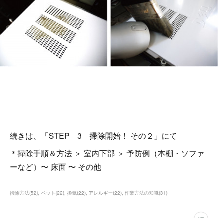
続きは、「STEP 3 掃除開始！ その２」にて
＊掃除手順＆方法 ＞ 室内下部 ＞ 予防例（本棚・ソファ
ーなど）〜 床面 〜 その他
掃除方法
(
52
)
ペット
(
22
)
換気
(
22
)
アレルギー
(
22
)
作業方法の知識
(
31
)