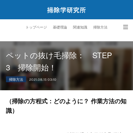
トップページ
基礎理論
関連知識
掃除方法
ペットと暮らす掃除学
サービス
研究所案内
問合せ
ペットの抜け毛掃除： STEP
3 掃除開始！
掃除方法
2021.08.15 03:10
（掃除の方程式：どのように？ 作業方法の知
識）