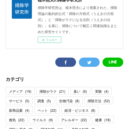
掃除学研究所は、植木照夫により発案された、掃除
理論の集約的公式「掃除の方程式（うえきの方程
式）」と「掃除がラクになる法則（うえきの法
則）」を基に、掃除について幅広く関連知識をまと
めた研究サイトです。
フォロー
カテゴリ
メディア
(
19
)
掃除がラク
(
21
)
臭い
(
6
)
実験
(
4
)
サービス
(
5
)
調査
(
5
)
生物汚染
(
8
)
掃除方法
(
52
)
新商品案
(
4
)
ペット
(
22
)
経済・ビジネス
(
8
)
換気
(
22
)
ウイルス
(
9
)
アレルギー
(
22
)
健康
(
18
)