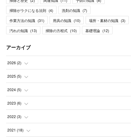
掃除と歴史
(
2
)
関連知識
(
11
)
予防の知識
(
8
)
掃除がラクになる法則
(
4
)
洗剤の知識
(
7
)
作業方法の知識
(
31
)
用具の知識
(
10
)
場所・素材の知識
(
3
)
汚れの知識
(
13
)
掃除の方程式
(
10
)
基礎理論
(
12
)
アーカイブ
2026
(
2
)
(
1
)
2025
(
5
)
(
1
)
(
2
)
2024
(
5
)
(
1
)
(
1
)
2023
(
6
)
(
1
)
(
2
)
(
2
)
2022
(
3
)
(
1
)
(
1
)
(
3
)
(
1
)
2021
(
18
)