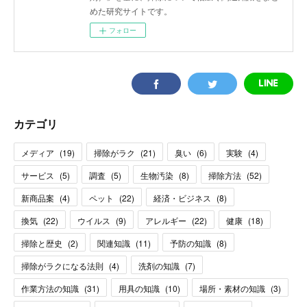
めた研究サイトです。
フォロー
カテゴリ
メディア
(
19
)
掃除がラク
(
21
)
臭い
(
6
)
実験
(
4
)
サービス
(
5
)
調査
(
5
)
生物汚染
(
8
)
掃除方法
(
52
)
新商品案
(
4
)
ペット
(
22
)
経済・ビジネス
(
8
)
換気
(
22
)
ウイルス
(
9
)
アレルギー
(
22
)
健康
(
18
)
掃除と歴史
(
2
)
関連知識
(
11
)
予防の知識
(
8
)
掃除がラクになる法則
(
4
)
洗剤の知識
(
7
)
作業方法の知識
(
31
)
用具の知識
(
10
)
場所・素材の知識
(
3
)