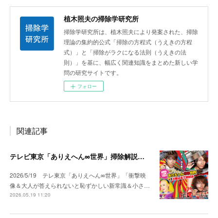
植木照夫の掃除学研究所
掃除学研究所は、植木照夫により発案された、掃除
理論の集約的公式「掃除の方程式（うえきの方程
式）」と「掃除がラクになる法則（うえきの法
則）」を基に、幅広く関連知識をまとめた新しい学
問の研究サイトです。
フォロー
関連記事
テレビ東京「ありえへん∞世界」掃除解説出演
2026/5/19 テレ東京「ありえへん∞世界」「衝撃映
像＆大人が答えられないと恥ずかしい新常識＆小さ…
2026.05.19 11:20