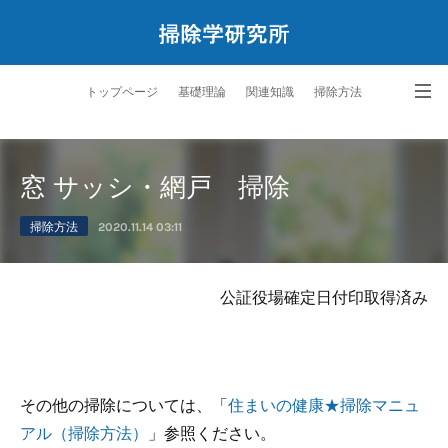
トップページ
基礎理論
関連知識
掃除方法
ペットと暮らす掃除学
サービス
研究所案内
問合せ
窓 サッシ・網戸 掃除
掃除方法
2020.11.14 03:11
公証役場確定日付印取得済み
その他の掃除については、「
住まいの健康★掃除マニュ
アル（掃除方法）
」参照ください。