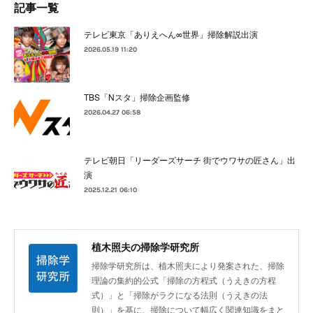
記事一覧
テレビ東京「ありえへん∞世界」掃除解説出演
2026.05.19 11:20
TBS「Nスタ」掃除企画監修
2026.04.27 06:58
テレビ朝日「リーダーズサーチ 街でウワサの匠さん」出
演
2025.12.21 06:10
植木照夫の掃除学研究所
掃除学研究所は、植木照夫により発案された、掃除
理論の集約的公式「掃除の方程式（うえきの方程
式）」と「掃除がラクになる法則（うえきの法
則）」を基に、掃除について幅広く関連知識をまと