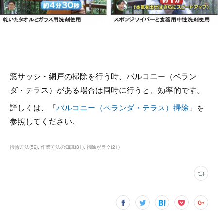
窓サッシ・網戸の掃除を行う時、バルコニー（ベラン
ダ・テラス）がある場合は同時に行うと、効率的です。
詳しくは、「
バルコニー（ベランダ・テラス）掃除
」を
参照してください。
掃除方法
(
52
)
作業方法の知識
(
31
)
掃除がラク
(
21
)