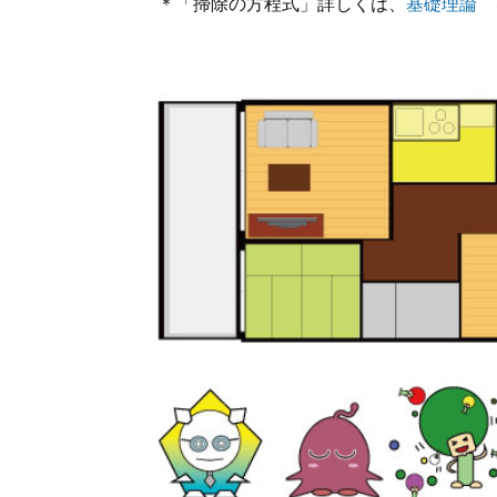
＊「掃除の方程式」詳しくは、
基礎理論
を