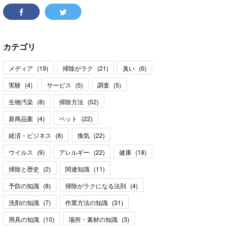
カテゴリ
メディア
(
19
)
掃除がラク
(
21
)
臭い
(
6
)
実験
(
4
)
サービス
(
5
)
調査
(
5
)
生物汚染
(
8
)
掃除方法
(
52
)
新商品案
(
4
)
ペット
(
22
)
経済・ビジネス
(
8
)
換気
(
22
)
ウイルス
(
9
)
アレルギー
(
22
)
健康
(
18
)
掃除と歴史
(
2
)
関連知識
(
11
)
予防の知識
(
8
)
掃除がラクになる法則
(
4
)
洗剤の知識
(
7
)
作業方法の知識
(
31
)
用具の知識
(
10
)
場所・素材の知識
(
3
)