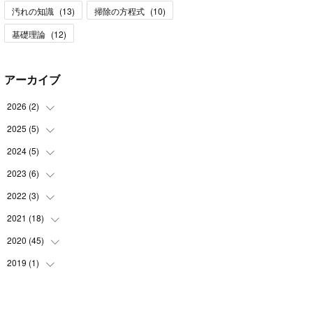
汚れの知識
(
13
)
掃除の方程式
(
10
)
基礎理論
(
12
)
アーカイブ
2026
(
2
)
2025
(
5
)
(
1
)
(
1
)
2024
(
5
)
(
2
)
(
1
)
2023
(
6
)
(
1
)
(
1
)
(
2
)
2022
(
3
)
(
2
)
(
1
)
(
1
)
(
3
)
2021
(
18
(
1
)
)
(
1
)
(
1
)
(
1
)
2020
(
45
(
11
)
)
(
1
)
(
1
)
2019
(
1
)
(
25
)
(
3
)
(
1
)
(
1
)
(
2
)
(
11
)