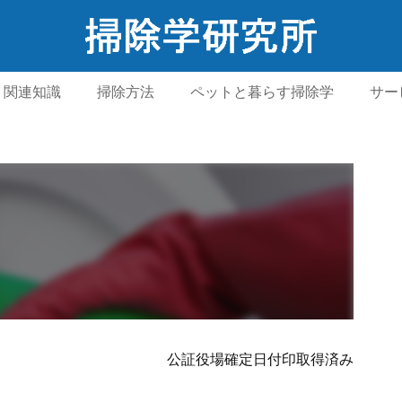
関連知識
掃除方法
ペットと暮らす掃除学
サー
公証役場確定日付印取得済み