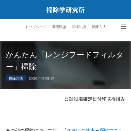
トップページ
基礎理論
関連知識
掃除方法
ペットと暮らす掃除学
サービス
研究所案内
問合せ
かんたん「レンジフードフィルタ
ー」掃除
掃除方法
2020.11.11 08:37
公証役場確定日付印取得済み
その他の掃除については、「
住まいの健康★掃除マニュ