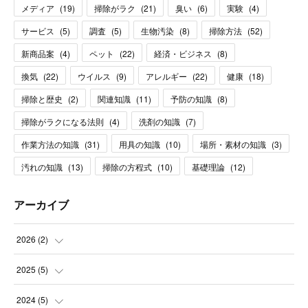
メディア
(
19
)
掃除がラク
(
21
)
臭い
(
6
)
実験
(
4
)
サービス
(
5
)
調査
(
5
)
生物汚染
(
8
)
掃除方法
(
52
)
新商品案
(
4
)
ペット
(
22
)
経済・ビジネス
(
8
)
換気
(
22
)
ウイルス
(
9
)
アレルギー
(
22
)
健康
(
18
)
掃除と歴史
(
2
)
関連知識
(
11
)
予防の知識
(
8
)
掃除がラクになる法則
(
4
)
洗剤の知識
(
7
)
作業方法の知識
(
31
)
用具の知識
(
10
)
場所・素材の知識
(
3
)
汚れの知識
(
13
)
掃除の方程式
(
10
)
基礎理論
(
12
)
アーカイブ
2026
(
2
)
(
1
)
2025
(
5
)
(
1
)
(
2
)
2024
(
5
)