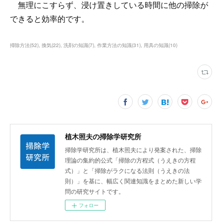
無理にこすらず、浸け置きしている時間に他の掃除が
できると効率的です。
掃除方法
(
52
)
換気
(
22
)
洗剤の知識
(
7
)
作業方法の知識
(
31
)
用具の知識
(
10
)
植木照夫の掃除学研究所
掃除学研究所は、植木照夫により発案された、掃除
理論の集約的公式「掃除の方程式（うえきの方程
式）」と「掃除がラクになる法則（うえきの法
則）」を基に、幅広く関連知識をまとめた新しい学
問の研究サイトです。
フォロー