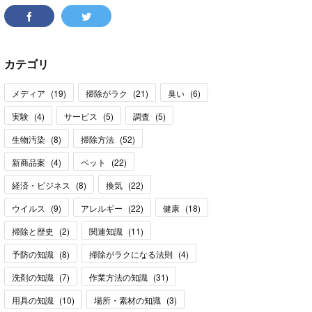
カテゴリ
メディア
(
19
)
掃除がラク
(
21
)
臭い
(
6
)
実験
(
4
)
サービス
(
5
)
調査
(
5
)
生物汚染
(
8
)
掃除方法
(
52
)
新商品案
(
4
)
ペット
(
22
)
経済・ビジネス
(
8
)
換気
(
22
)
ウイルス
(
9
)
アレルギー
(
22
)
健康
(
18
)
掃除と歴史
(
2
)
関連知識
(
11
)
予防の知識
(
8
)
掃除がラクになる法則
(
4
)
洗剤の知識
(
7
)
作業方法の知識
(
31
)
用具の知識
(
10
)
場所・素材の知識
(
3
)