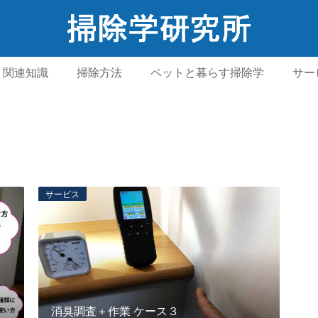
関連知識
掃除方法
ペットと暮らす掃除学
サー
サービス
消臭調査＋作業 ケース３