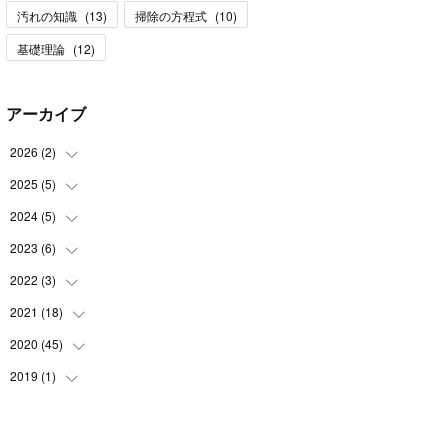
汚れの知識
(
13
)
掃除の方程式
(
10
)
基礎理論
(
12
)
アーカイブ
2026
(
2
)
2025
(
5
)
(
1
)
(
1
)
2024
(
5
)
(
2
)
(
1
)
2023
(
6
)
(
1
)
(
1
)
(
2
)
2022
(
3
)
(
2
)
(
1
)
(
1
)
(
3
)
2021
(
18
(
1
)
)
(
1
)
(
1
)
(
1
)
2020
(
45
(
11
)
)
(
1
)
(
1
)
2019
(
1
)
(
25
)
(
3
)
(
1
)
(
1
)
(
2
)
(
11
)