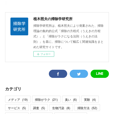
植木照夫の掃除学研究所
掃除学研究所は、植木照夫により発案された、掃除
理論の集約的公式「掃除の方程式（うえきの方程
式）」と「掃除がラクになる法則（うえきの法
則）」を基に、掃除について幅広く関連知識をまと
めた研究サイトです。
フォロー
カテゴリ
メディア
(
19
)
掃除がラク
(
21
)
臭い
(
6
)
実験
(
4
)
サービス
(
5
)
調査
(
5
)
生物汚染
(
8
)
掃除方法
(
52
)