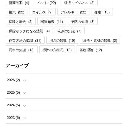
新商品案
(
4
)
ペット
(
22
)
経済・ビジネス
(
8
)
換気
(
22
)
ウイルス
(
9
)
アレルギー
(
22
)
健康
(
18
)
掃除と歴史
(
2
)
関連知識
(
11
)
予防の知識
(
8
)
掃除がラクになる法則
(
4
)
洗剤の知識
(
7
)
作業方法の知識
(
31
)
用具の知識
(
10
)
場所・素材の知識
(
3
)
汚れの知識
(
13
)
掃除の方程式
(
10
)
基礎理論
(
12
)
アーカイブ
2026
(
2
)
(
1
)
2025
(
5
)
(
1
)
(
2
)
2024
(
5
)
(
1
)
(
1
)
2023
(
6
)