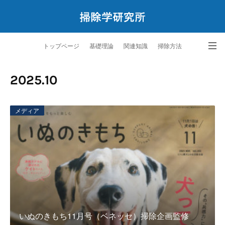
トップページ
基礎理論
関連知識
掃除方法
ペットと暮らす掃除学
サービス
研究所案内
問合せ
2025
.
10
メディア
いぬのきもち11月号（ベネッセ）掃除企画監修