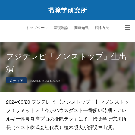
トップページ
基礎理論
関連知識
掃除方法
ペットと暮らす掃除学
サービス
研究所案内
問合せ
フジテレビ「ノンストップ」生出
演
メディア
2024.09.20 03:39
2024/09/20 フジテレビ 【ノンストップ！】＜ノンストッ
プ！サミット＞「今がハウスダスト一番多い時期・アレ
ルギー性鼻炎増プロの掃除テク」にて、掃除学研究所所
長（ベスト株式会社代表）植木照夫が解説生出演。