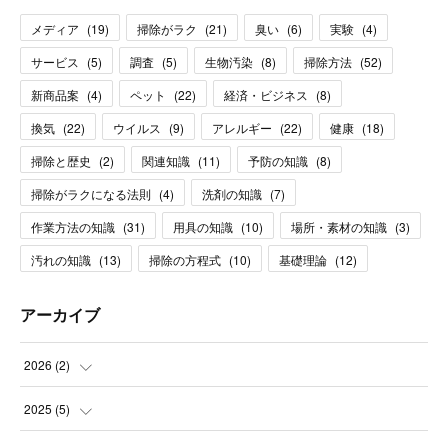
メディア
(
19
)
掃除がラク
(
21
)
臭い
(
6
)
実験
(
4
)
サービス
(
5
)
調査
(
5
)
生物汚染
(
8
)
掃除方法
(
52
)
新商品案
(
4
)
ペット
(
22
)
経済・ビジネス
(
8
)
換気
(
22
)
ウイルス
(
9
)
アレルギー
(
22
)
健康
(
18
)
掃除と歴史
(
2
)
関連知識
(
11
)
予防の知識
(
8
)
掃除がラクになる法則
(
4
)
洗剤の知識
(
7
)
作業方法の知識
(
31
)
用具の知識
(
10
)
場所・素材の知識
(
3
)
汚れの知識
(
13
)
掃除の方程式
(
10
)
基礎理論
(
12
)
アーカイブ
2026
(
2
)
(
1
)
2025
(
5
)