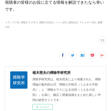
視聴者の皆様のお役に立てる情報を解説できたなら幸い
です。
メディア
(
19
)
掃除がラク
(
21
)
掃除方法
(
52
)
ペット
(
22
)
換気
(
22
)
アレルギー
(
22
)
健康
(
18
)
植木照夫の掃除学研究所
掃除学研究所は、植木照夫により発案された、掃除
理論の集約的公式「掃除の方程式（うえきの方程
式）」と「掃除がラクになる法則（うえきの法
則）」を基に、幅広く関連知識をまとめた新しい学
問の研究サイトです。
フォロー