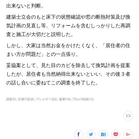
出来ないと判断。
建築士立会のもと床下の状態確認や窓の断熱対策及び換
気計画の見直し等、リフォームを含むしっかりした再調
査と施工が大切だと説明した。
しかし、大家は当然お金をかけたくなく、「居住者の住
まい方が問題だ」との一点張り。
妥協案として、見た目のカビを除去して換気計画を提案
したが、居住者も当然納得出来ないといい、その後３者
の話し合いに委ねてこの調査を終了した。
調査
(
5
)
生物汚染
(
8
)
アレルギー
(
22
)
健康
(
18
)
汚れの知識
(
13
)