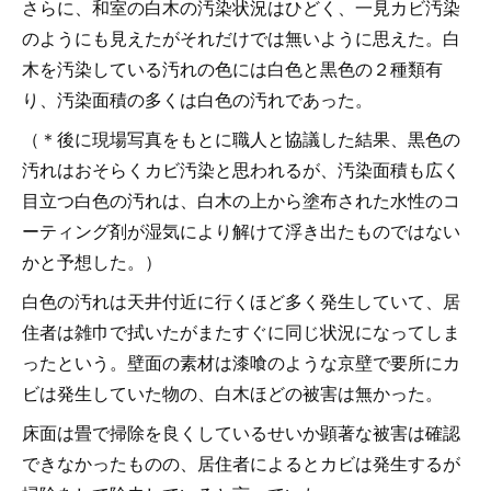
さらに、和室の白木の汚染状況はひどく、一見カビ汚染
のようにも見えたがそれだけでは無いように思えた。白
木を汚染している汚れの色には白色と黒色の２種類有
り、汚染面積の多くは白色の汚れであった。
（＊後に現場写真をもとに職人と協議した結果、黒色の
汚れはおそらくカビ汚染と思われるが、汚染面積も広く
目立つ白色の汚れは、白木の上から塗布された水性のコ
ーティング剤が湿気により解けて浮き出たものではない
かと予想した。）
白色の汚れは天井付近に行くほど多く発生していて、居
住者は雑巾で拭いたがまたすぐに同じ状況になってしま
ったという。壁面の素材は漆喰のような京壁で要所にカ
ビは発生していた物の、白木ほどの被害は無かった。
床面は畳で掃除を良くしているせいか顕著な被害は確認
できなかったものの、居住者によるとカビは発生するが