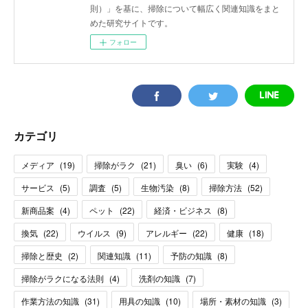
則）」を基に、掃除について幅広く関連知識をまと
めた研究サイトです。
フォロー
カテゴリ
メディア
(
19
)
掃除がラク
(
21
)
臭い
(
6
)
実験
(
4
)
サービス
(
5
)
調査
(
5
)
生物汚染
(
8
)
掃除方法
(
52
)
新商品案
(
4
)
ペット
(
22
)
経済・ビジネス
(
8
)
換気
(
22
)
ウイルス
(
9
)
アレルギー
(
22
)
健康
(
18
)
掃除と歴史
(
2
)
関連知識
(
11
)
予防の知識
(
8
)
掃除がラクになる法則
(
4
)
洗剤の知識
(
7
)
作業方法の知識
(
31
)
用具の知識
(
10
)
場所・素材の知識
(
3
)